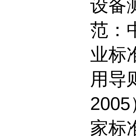
设备
范：
业标
用导则
20
家标