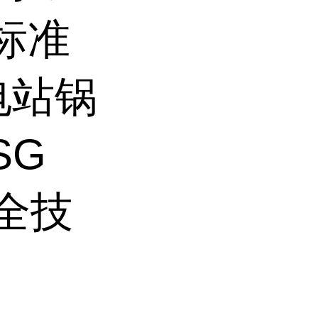
）标准
 电站锅
SG
安全技