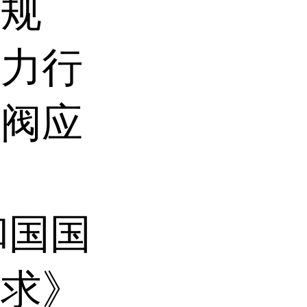
术规
电力行
全阀应
和国国
要求》