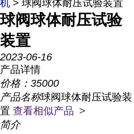
机
> 球阀球体耐压试验装置
球阀球体耐压试验
装置
2023-06-16
产品详情
价格：
35000
产品名称
球阀球体耐压试验装
置
查看相似产品 >
简介