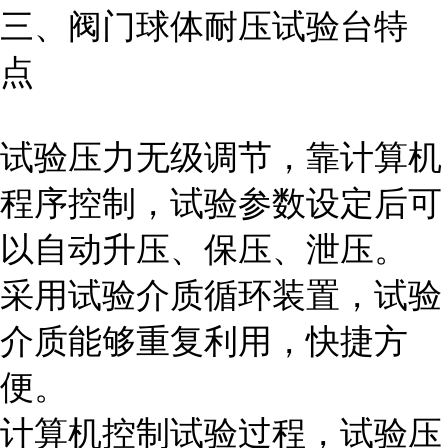
三、阀门球体耐压试验台特
点
试验压力无级调节，靠计算机
程序控制，试验参数设定后可
以自动升压、保压、泄压。
采用试验介质循环装置，试验
介质能够重复利用，快捷方
便。
计算机控制试验过程，试验压