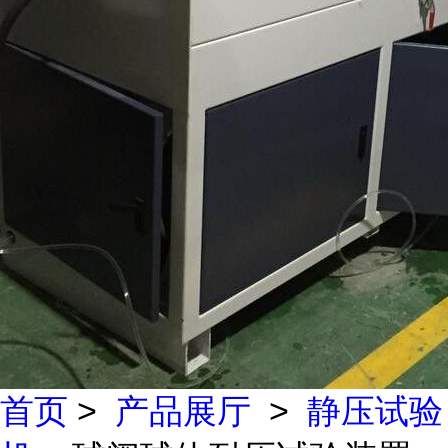
首页
>
产品展厅
>
静压试验