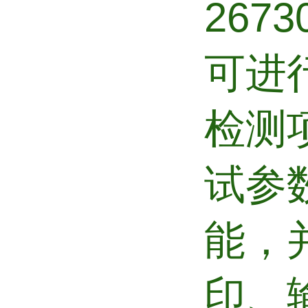
267
可进
检测
试参
能，
印、