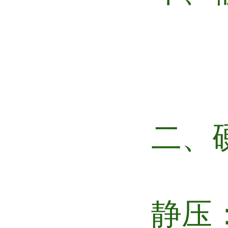
二、
静压：