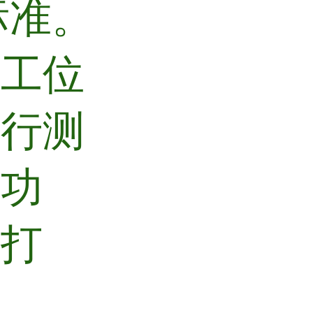
的标准。
各工位
进行测
示功
，打