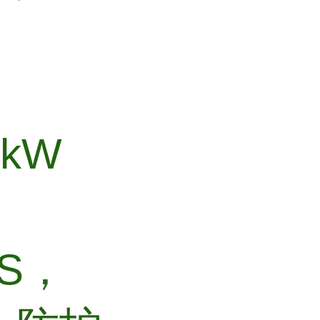
0kW
FS，