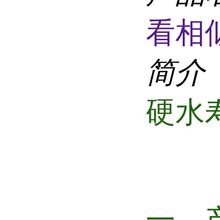
看相
简介
硬水
一、