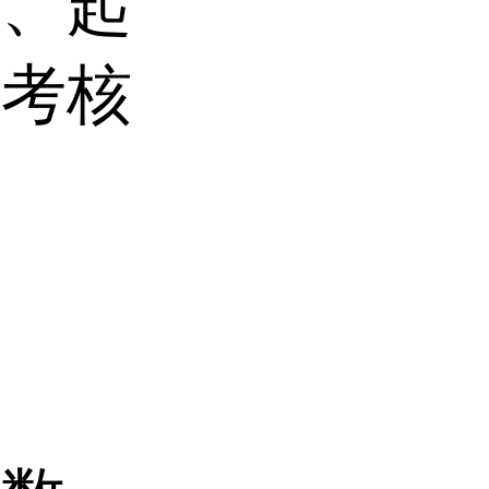
能、起
，考核