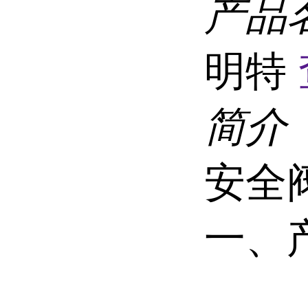
产品
明特
简介
安全
一、