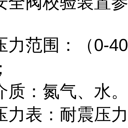
安全阀校验装置
压力范围：（0-4
；
介质：氮气、水
压力表：耐震压