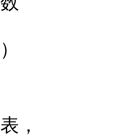
参数
0）
。
力表，