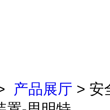
>
产品展厅
> 安
装置-思明特