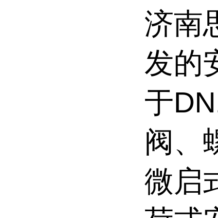
济南
发的
于DN
阀、
微启