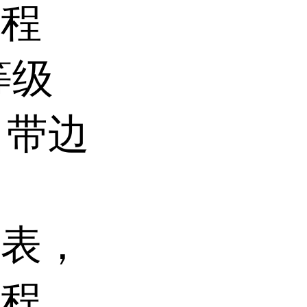
量程
等级
，带边
力表，
量程