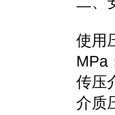
二、
使用
MPa
传压
介质