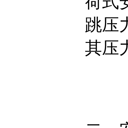
荷式
跳压
其压