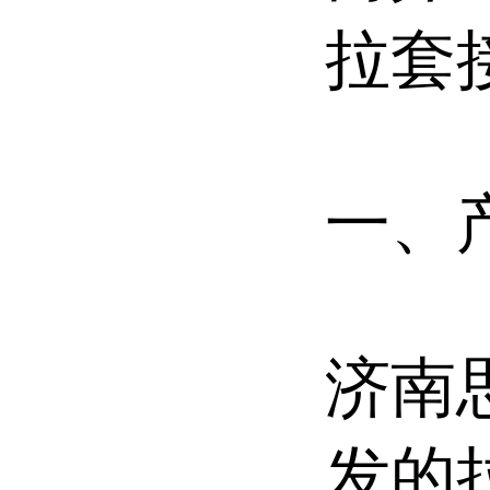
拉套
一、
济南
发的