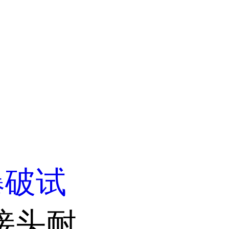
爆破试
接头耐