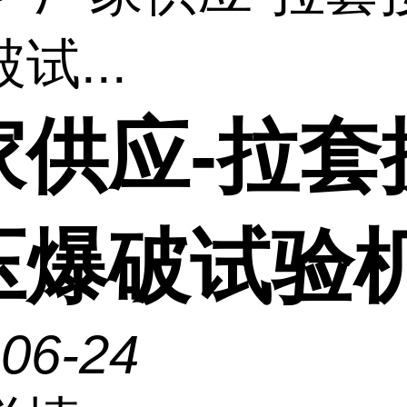
试...
家供应-拉套
压爆破试验
-06-24