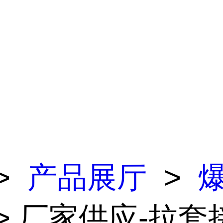
>
产品展厅
>
> 厂家供应-拉套