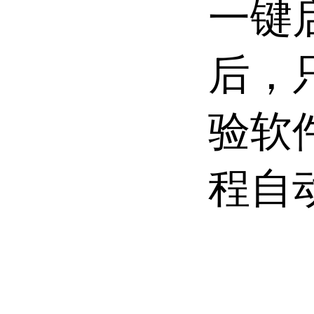
一键
后，
验软
程自