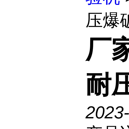
压爆破
厂
耐
2023