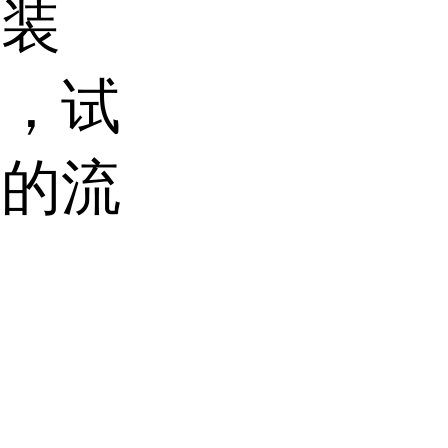
安装
钮，试
定的流