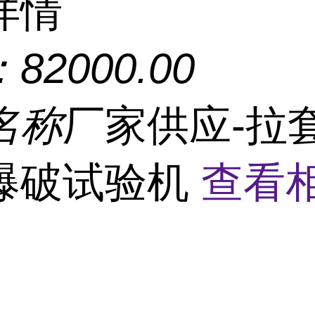
详情
：
82000.00
名称
厂家供应-拉
爆破试验机
查看