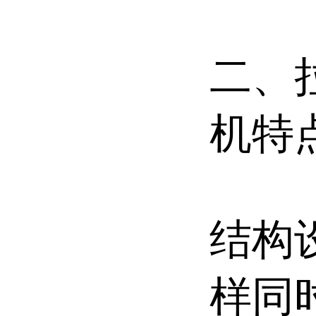
二、
机特
结构
样同