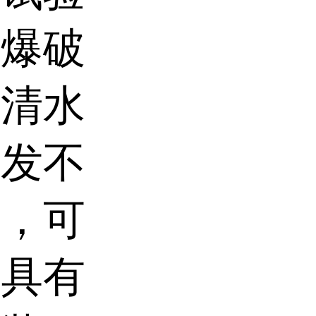
压爆破
是清水
挥发不
体，可
机具有