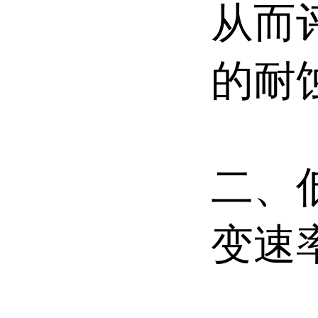
从而
的耐
二、
变速