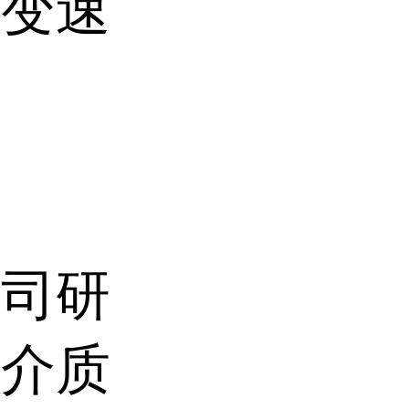
应变速
公司研
水介质