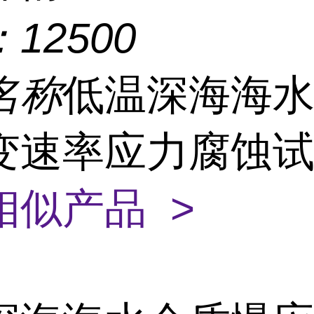
：
12500
名称
低温深海海
变速率应力腐蚀
相似产品 >