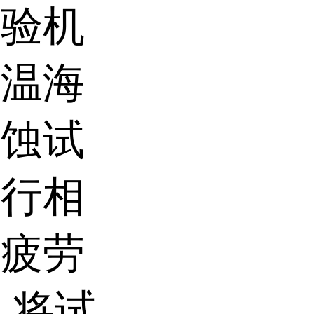
试验机
低温海
腐蚀试
进行相
行疲劳
，将试