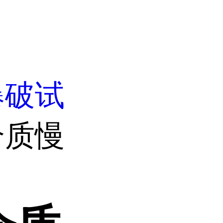
爆破试
介质慢