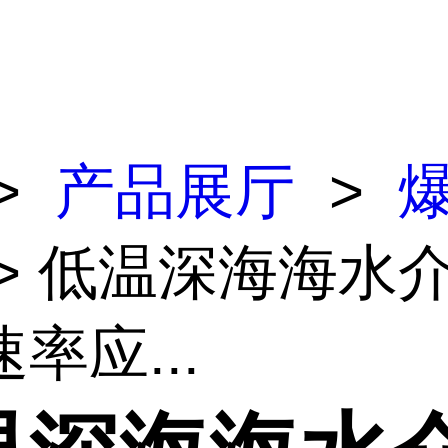
>
产品展厅
>
> 低温深海海水
率应...