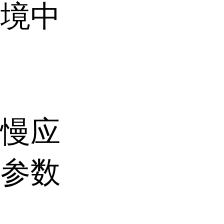
环境中
质慢应
机参数