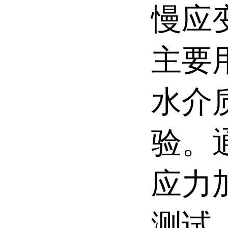
慢应
主要
水介
验。
应力
测试