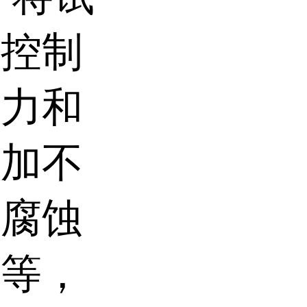
过控制
压力和
施加不
的腐蚀
况等，