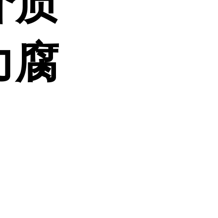
介质
力腐