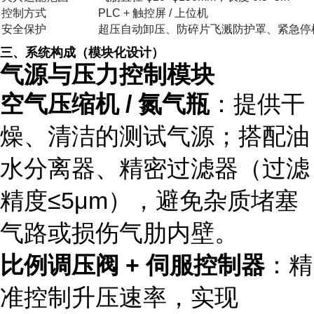
控制方式
PLC + 触控屏 / 上位机
安全保护
超压自动卸压、防碎片飞溅防护罩、紧急停
三、系统构成（模块化设计）
气源与压力控制模块
空气压缩机 / 氮气瓶
：提供干
燥、清洁的测试气源；搭配油
水分离器、精密过滤器（过滤
精度≤5μm），避免杂质堵塞
气路或损伤气肋内壁。
比例调压阀 + 伺服控制器
：精
准控制升压速率，实现