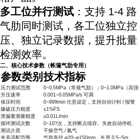
多工位并行测试
：支持 1-4 路
气肋同时测试，各工位独立控
压、独立记录数据，提升批量
检测效率。
二、核心技术参数（帐篷气肋专用）
参数类别
技术指标
压力测试范围
0~0.5MPa（常规气肋）；0~1.0MPa（高
升压速率
0.001~0.05MPa/s 可调
保压时间
0~999min 任意设定，支持自动计时 / 报警
爆破压力精度
±1%FS
泄漏量测量精度
≤0.01L/min
循环测试次数
0~10?次，支持断点续存、失效自动停机
测试介质
干燥空气 / 氮气
夹具适配范围
气肋直径 φ20~φ150mm，长度 0.5~5m