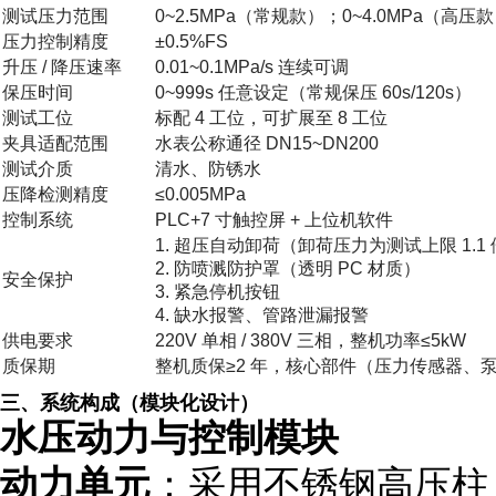
测试压力范围
0~2.5MPa（常规款）；0~4.0MPa（高压
压力控制精度
±0.5%FS
升压 / 降压速率
0.01~0.1MPa/s 连续可调
保压时间
0~999s 任意设定（常规保压 60s/120s）
测试工位
标配 4 工位，可扩展至 8 工位
夹具适配范围
水表公称通径 DN15~DN200
测试介质
清水、防锈水
压降检测精度
≤0.005MPa
控制系统
PLC+7 寸触控屏 + 上位机软件
1. 超压自动卸荷（卸荷压力为测试上限 1.1
2. 防喷溅防护罩（透明 PC 材质）
安全保护
3. 紧急停机按钮
4. 缺水报警、管路泄漏报警
供电要求
220V 单相 / 380V 三相，整机功率≤5kW
质保期
整机质保≥2 年，核心部件（压力传感器、泵
三、系统构成（模块化设计）
水压动力与控制模块
动力单元
：采用不锈钢高压柱