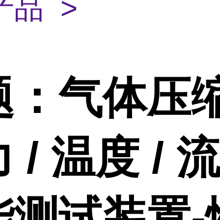
产品 >
题：气体压
 / 温度 / 
能测试装置-