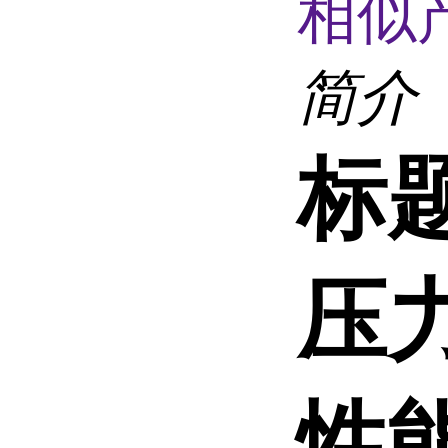
相似
简介
标
压力
性