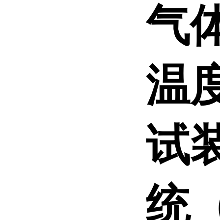
气
温度
试
统