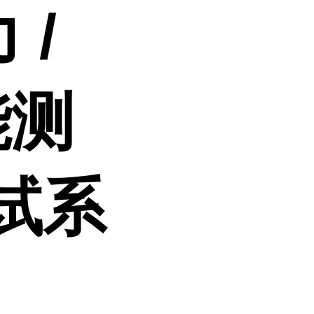
 /
能测
试系