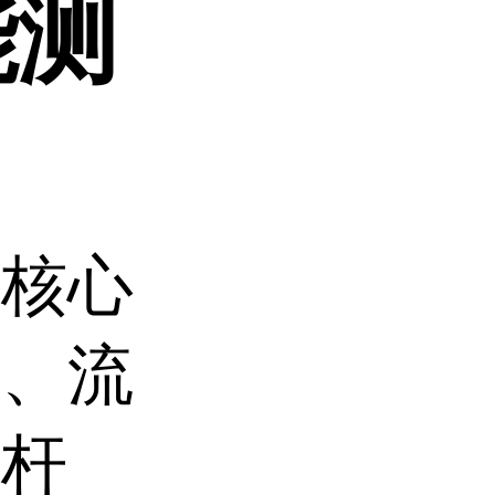
能测
机核心
度、流
螺杆