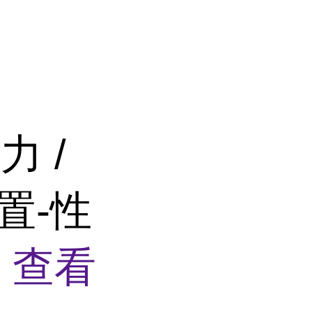
 /
置-性
）
查看