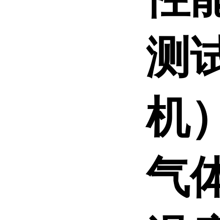
测
机
气