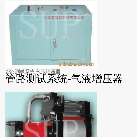
管路测试系统-气液增压器
管路测试系统-气液增压器