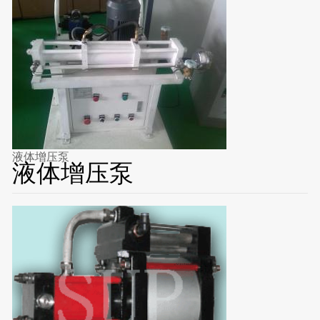
液体增压泵
液体增压泵