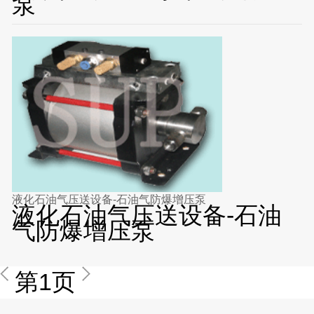
泵
液化石油气压送设备-石油气防爆增压泵
液化石油气压送设备-石油
气防爆增压泵
第1页