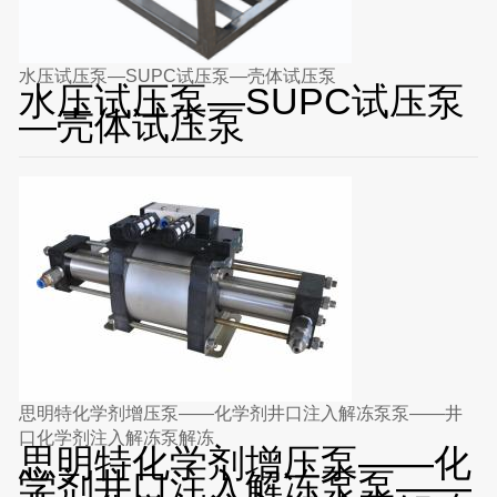
水压试压泵—SUPC试压泵—壳体试压泵
水压试压泵—SUPC试压泵
—壳体试压泵
思明特化学剂增压泵——化学剂井口注入解冻泵泵——井
口化学剂注入解冻泵解冻
思明特化学剂增压泵——化
学剂井口注入解冻泵泵——