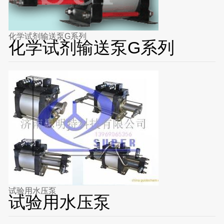
化学试剂输送泵G系列
化学试剂输送泵G系列
试验用水压泵
试验用水压泵