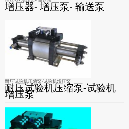
增压器- 增压泵- 输送泵
增压器- 增压泵- 输送泵
耐压试验机压缩泵-试验机增压泵
耐压试验机压缩泵-试验机
增压泵