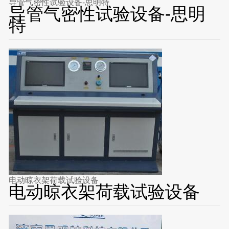
导管气密性试验设备-思明特
导管气密性试验设备-思明
特
电动晾衣架荷载试验设备
电动晾衣架荷载试验设备