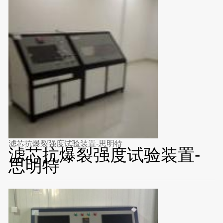
滤芯抗爆裂强度试验装置-思明特
滤芯抗爆裂强度试验装置-
思明特