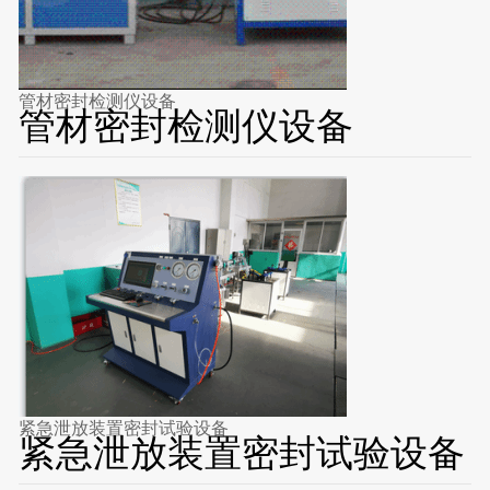
管材密封检测仪设备
管材密封检测仪设备
紧急泄放装置密封试验设备
紧急泄放装置密封试验设备