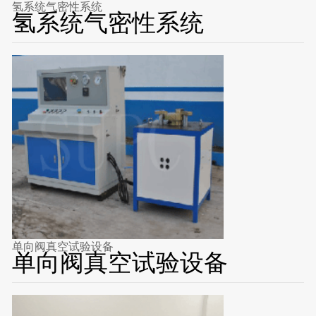
氢系统气密性系统
氢系统气密性系统
单向阀真空试验设备
单向阀真空试验设备