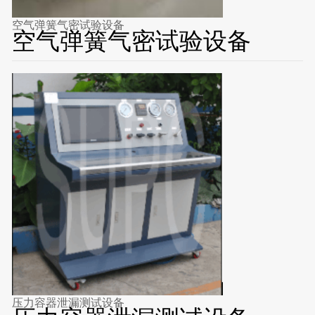
空气弹簧气密试验设备
空气弹簧气密试验设备
压力容器泄漏测试设备