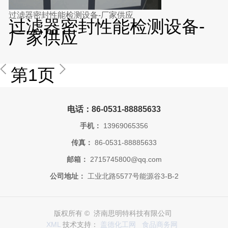
过滤器密封性能检测设备-厂家供应
过滤器密封性能检测设备-
厂家供应
第1页
电话：86-0531-88885633
手机：
13969065356
传真：
86-0531-88885633
邮箱：
2715745800@qq.com
公司地址：
工业北路5577号能源谷3-B-2
版权所有 © 济南思明特科技有限公司
XML
技术支持：
盖德化工网
食品商务网