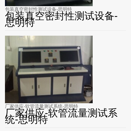
包装真空密封性测试设备-思明特
包装真空密封性测试设备-
思明特
厂家供应-软管流量测试系统-思明特
厂家供应-软管流量测试系
统-思明特