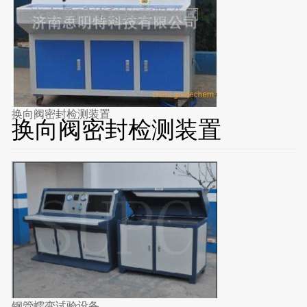
换向阀密封检测装置
换向阀密封检测装置
钢管蠕变试验设备