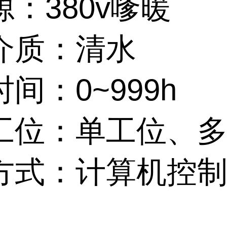
源：380v嗲暖
介质：清水
间：0~999h
工位：单工位、
方式：计算机控