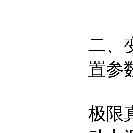
二、
置
参
极限真