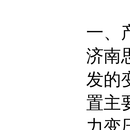
一、
济南
发的
置
主
力变