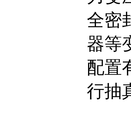
全密
器等
配置
行抽