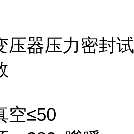
变压器压力密封
数
空≤50