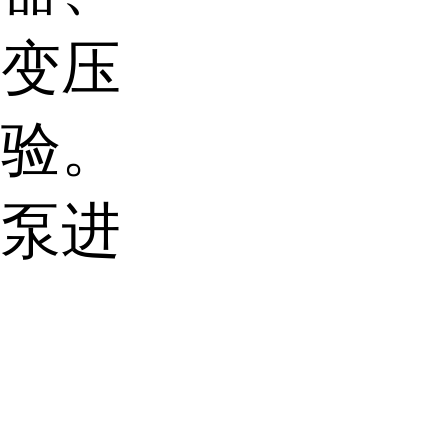
式变压
试验。
置泵进