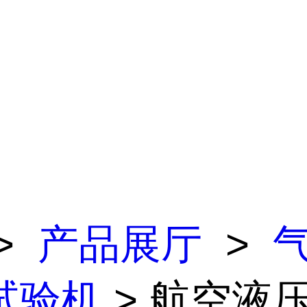
>
产品展厅
>
试验机
> 航空液