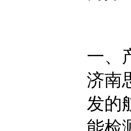
一、
济南
发的
能检