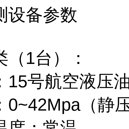
测设备
参数
类（1台）：
：15号航空液压
0~42Mpa（静
温度：常温。