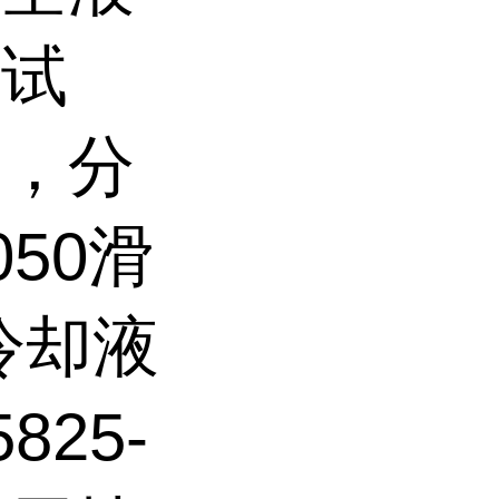
测试
同，分
50滑
冷却液
25-